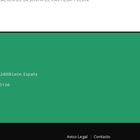
, 24008 León. España
51 04
Aviso Legal
Contacto