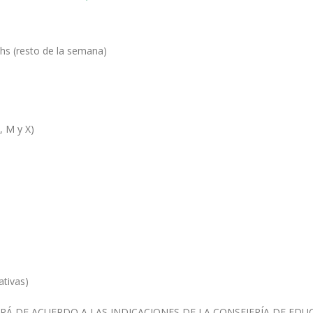
 hs (resto de la semana)
, M y X)
ativas)
ARÁ DE ACUERDO A LAS INDICACIONES DE LA CONSEJERÍA DE EDUC