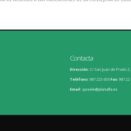
Contacta
Dirección:
C/ San Juan de Prado 2
Teléfono:
987 225 650
Fax
:
987 22 
Email:
sjosele@planalfa.es