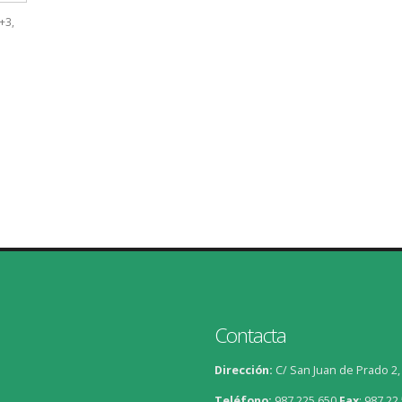
+3,
Contacta
Dirección:
C/ San Juan de Prado 2
Teléfono:
987 225 650
Fax
:
987 22 