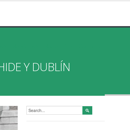
os
Servicios
Secretaría
Contacto
IDE Y DUBLÍN
Formulario de
búsqueda